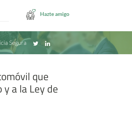
Hazte amigo
icia Segura
utomóvil que
 y a la Ley de