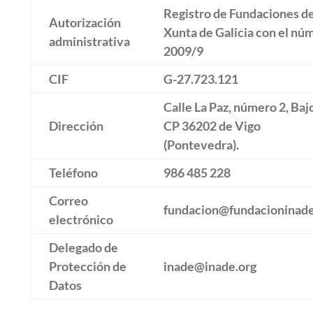
Registro de Fundaciones de
Autorización
Xunta de Galicia con el nú
administrativa
2009/9
CIF
G-27.723.121
Calle La Paz, número 2, Baj
Dirección
CP 36202 de Vigo
(Pontevedra).
Teléfono
986 485 228
Correo
fundacion@fundacioninade
electrónico
Delegado de
Protección de
inade@inade.org
Datos