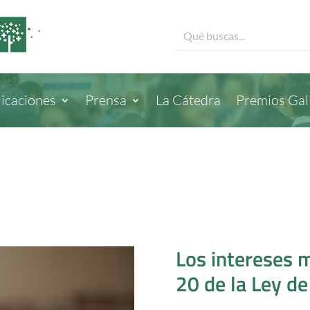
icaciones
Prensa
La Cátedra
Premios Gal
Los intereses m
20 de la Ley d